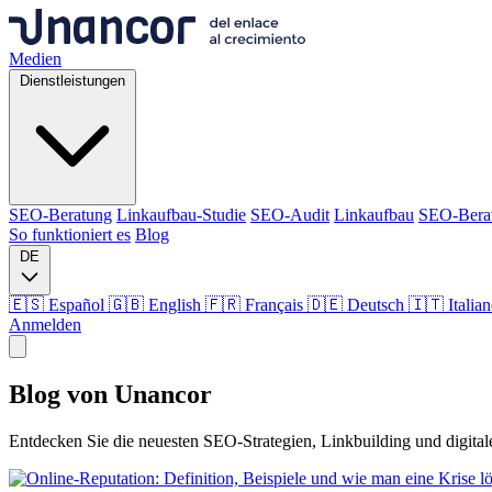
Medien
Dienstleistungen
SEO-Beratung
Linkaufbau-Studie
SEO-Audit
Linkaufbau
SEO-Bera
So funktioniert es
Blog
DE
🇪🇸 Español
🇬🇧 English
🇫🇷 Français
🇩🇪 Deutsch
🇮🇹 Italia
Anmelden
Medien
Blog von
Unancor
Dienstleistungen
Entdecken Sie die neuesten SEO-Strategien, Linkbuilding und digita