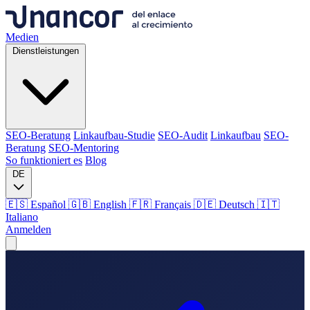
Medien
Dienstleistungen
SEO-Beratung
Linkaufbau-Studie
SEO-Audit
Linkaufbau
SEO-
Beratung
SEO-Mentoring
So funktioniert es
Blog
DE
🇪🇸 Español
🇬🇧 English
🇫🇷 Français
🇩🇪 Deutsch
🇮🇹
Italiano
Anmelden
Medien
Dienstleistungen