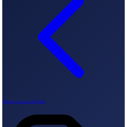
SEO-Beratung
Linkaufbau-Studie
SEO-Audit
Linkaufbau
SEO-
Beratung
SEO-Mentoring
So funktioniert es
Blog
Sprache
🇪🇸 ES
🇬🇧 EN
🇫🇷 FR
🇩🇪 DE
🇮🇹 IT
Anmelden
Volver a Casos de Éxito