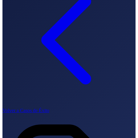
SEO-Beratung
Linkaufbau-Studie
SEO-Audit
Linkaufbau
SEO-
Beratung
SEO-Mentoring
So funktioniert es
Blog
Sprache
🇪🇸 ES
🇬🇧 EN
🇫🇷 FR
🇩🇪 DE
🇮🇹 IT
Anmelden
Volver a Casos de Éxito