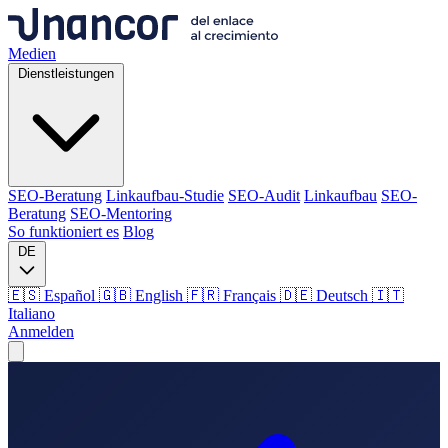
Medien
Dienstleistungen
SEO-Beratung
Linkaufbau-Studie
SEO-Audit
Linkaufbau
SEO-
Beratung
SEO-Mentoring
So funktioniert es
Blog
DE
🇪🇸 Español
🇬🇧 English
🇫🇷 Français
🇩🇪 Deutsch
🇮🇹
Italiano
Anmelden
Medien
Dienstleistungen