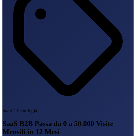
SaaS / Tecnologia
SaaS B2B Passa da 0 a 50.000 Visite
Mensili in 12 Mesi