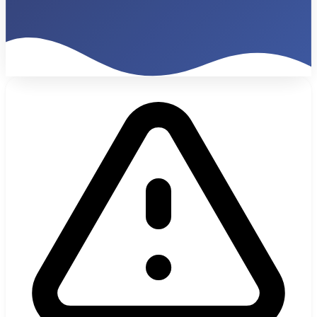
840K€
ARR Organico