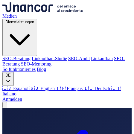
Medien
Dienstleistungen
SEO-Beratung
Linkaufbau-Studie
SEO-Audit
Linkaufbau
SEO-
Beratung
SEO-Mentoring
So funktioniert es
Blog
DE
🇪🇸 Español
🇬🇧 English
🇫🇷 Français
🇩🇪 Deutsch
🇮🇹
Italiano
Anmelden
Medien
Dienstleistungen