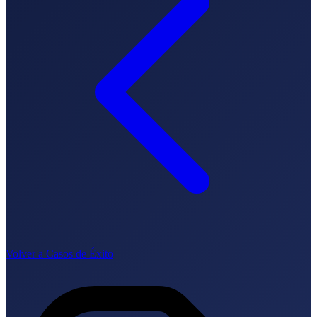
SEO-Beratung
Linkaufbau-Studie
SEO-Audit
Linkaufbau
SEO-
Beratung
SEO-Mentoring
So funktioniert es
Blog
Sprache
🇪🇸 ES
🇬🇧 EN
🇫🇷 FR
🇩🇪 DE
🇮🇹 IT
Anmelden
Volver a Casos de Éxito