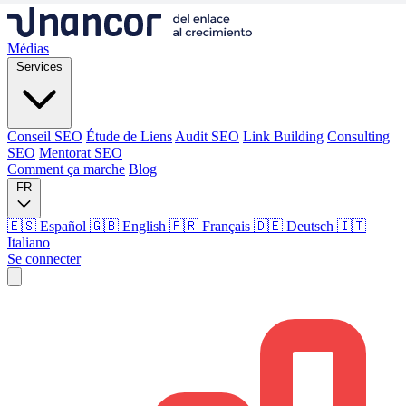
Médias
Services
Conseil SEO
Étude de Liens
Audit SEO
Link Building
Consulting
SEO
Mentorat SEO
Comment ça marche
Blog
FR
🇪🇸 Español
🇬🇧 English
🇫🇷 Français
🇩🇪 Deutsch
🇮🇹
Italiano
Se connecter
Médias
Services
Conseil SEO
Étude de Liens
Audit SEO
Link Building
Consulting
SEO
Mentorat SEO