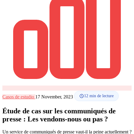
Comment ça marche
Blog
Langue
🇪🇸 ES
🇬🇧 EN
🇫🇷 FR
🇩🇪 DE
🇮🇹 IT
Se connecter
12
min de lecture
Casos de estudio
17 November, 2023
Étude de cas sur les communiqués de
presse : Les vendons-nous ou pas ?
Un service de communiqués de presse vaut-il la peine actuellement ?