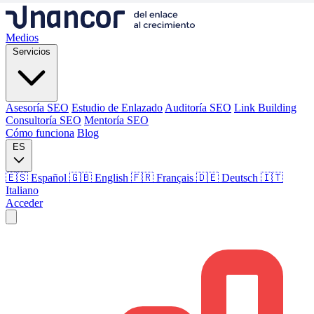
Medios
Servicios
Asesoría SEO
Estudio de Enlazado
Auditoría SEO
Link Building
Consultoría SEO
Mentoría SEO
Cómo funciona
Blog
ES
🇪🇸 Español
🇬🇧 English
🇫🇷 Français
🇩🇪 Deutsch
🇮🇹
Italiano
Acceder
Medios
Servicios
Asesoría SEO
Estudio de Enlazado
Auditoría SEO
Link Building
Consultoría SEO
Mentoría SEO