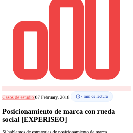
Cómo funciona
Blog
Idioma
🇪🇸 ES
🇬🇧 EN
🇫🇷 FR
🇩🇪 DE
🇮🇹 IT
Acceder
7
min de lectura
Casos de estudio
07 February, 2018
Posicionamiento de marca con rueda
social [EXPERISEO]
Si hablamos de estrategias de posicionamiento de marca