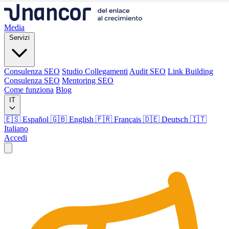
Media
Servizi
Consulenza SEO
Studio Collegamenti
Audit SEO
Link Building
Consulenza SEO
Mentoring SEO
Come funziona
Blog
IT
🇪🇸 Español
🇬🇧 English
🇫🇷 Français
🇩🇪 Deutsch
🇮🇹
Italiano
Accedi
Media
Servizi
Consulenza SEO
Studio Collegamenti
Audit SEO
Link Building
Consulenza SEO
Mentoring SEO
Come funziona
Blog