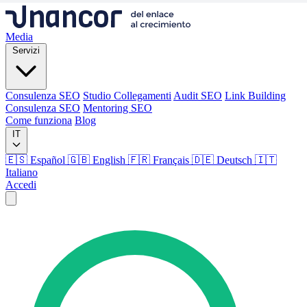
Media
Servizi
Consulenza SEO
Studio Collegamenti
Audit SEO
Link Building
Consulenza SEO
Mentoring SEO
Come funziona
Blog
IT
🇪🇸 Español
🇬🇧 English
🇫🇷 Français
🇩🇪 Deutsch
🇮🇹
Italiano
Accedi
Media
Servizi
Consulenza SEO
Studio Collegamenti
Audit SEO
Link Building
Consulenza SEO
Mentoring SEO
Come funziona
Blog