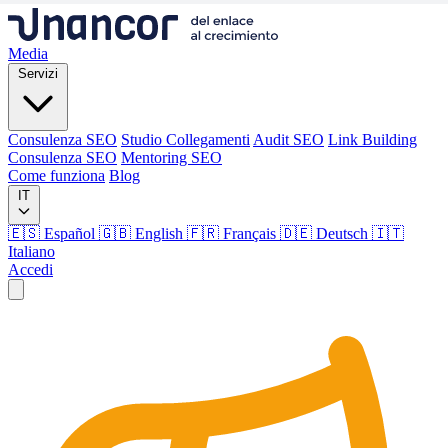
Media
Servizi
Consulenza SEO
Studio Collegamenti
Audit SEO
Link Building
Consulenza SEO
Mentoring SEO
Come funziona
Blog
IT
🇪🇸 Español
🇬🇧 English
🇫🇷 Français
🇩🇪 Deutsch
🇮🇹
Italiano
Accedi
Media
Servizi
Consulenza SEO
Studio Collegamenti
Audit SEO
Link Building
Consulenza SEO
Mentoring SEO
Come funziona
Blog