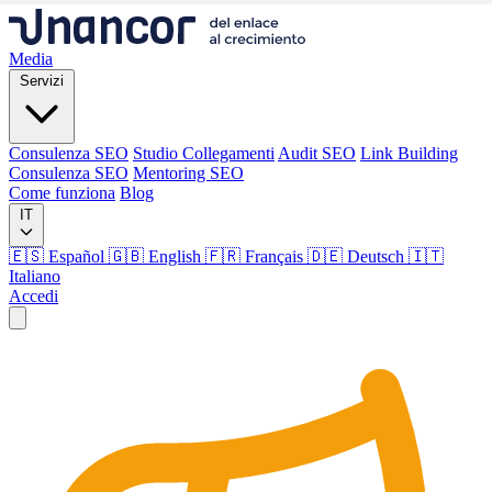
Media
Servizi
Consulenza SEO
Studio Collegamenti
Audit SEO
Link Building
Consulenza SEO
Mentoring SEO
Come funziona
Blog
IT
🇪🇸 Español
🇬🇧 English
🇫🇷 Français
🇩🇪 Deutsch
🇮🇹
Italiano
Accedi
Media
Servizi
Consulenza SEO
Studio Collegamenti
Audit SEO
Link Building
Consulenza SEO
Mentoring SEO
Come funziona
Blog