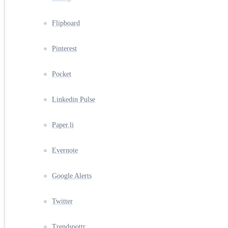
Flipboard
Pinterest
Pocket
Linkedin Pulse
Paper.li
Evernote
Google Alerts
Twitter
Trendspottr