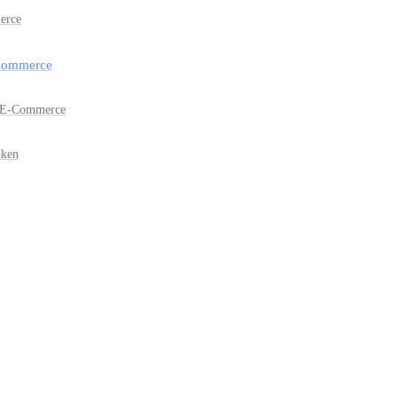
erce
-Commerce
gn-E-Commerce
nken