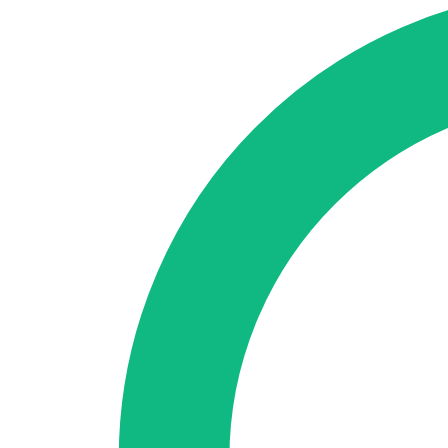
SEO-Beratung
Linkaufbau-Studie
SEO-Audit
Linkaufbau
SEO-Bera
So funktioniert es
Blog
Sprache
🇪🇸 ES
🇬🇧 EN
🇫🇷 FR
🇩🇪 DE
🇮🇹 IT
Anmelden