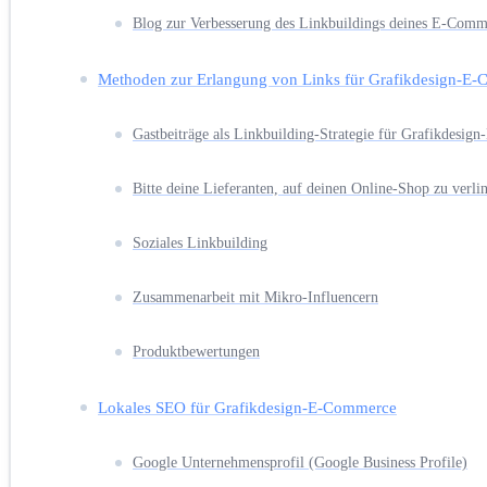
Blog zur Verbesserung des Linkbuildings deines E-Comm
Methoden zur Erlangung von Links für Grafikdesign-E
Gastbeiträge als Linkbuilding-Strategie für Grafikdesi
Bitte deine Lieferanten, auf deinen Online-Shop zu verli
Soziales Linkbuilding
Zusammenarbeit mit Mikro-Influencern
Produktbewertungen
Lokales SEO für Grafikdesign-E-Commerce
Google Unternehmensprofil (Google Business Profile)