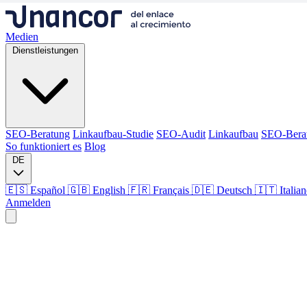
Medien
Dienstleistungen
SEO-Beratung
Linkaufbau-Studie
SEO-Audit
Linkaufbau
SEO-Bera
So funktioniert es
Blog
DE
🇪🇸 Español
🇬🇧 English
🇫🇷 Français
🇩🇪 Deutsch
🇮🇹 Italia
Anmelden
Medien
Dienstleistungen