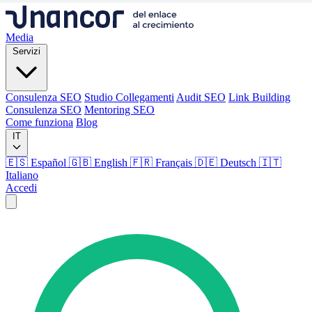
Media
Servizi
Consulenza SEO
Studio Collegamenti
Audit SEO
Link Building
Consulenza SEO
Mentoring SEO
Come funziona
Blog
IT
🇪🇸 Español
🇬🇧 English
🇫🇷 Français
🇩🇪 Deutsch
🇮🇹
Italiano
Accedi
Media
Servizi
Consulenza SEO
Studio Collegamenti
Audit SEO
Link Building
Consulenza SEO
Mentoring SEO
Come funziona
Blog