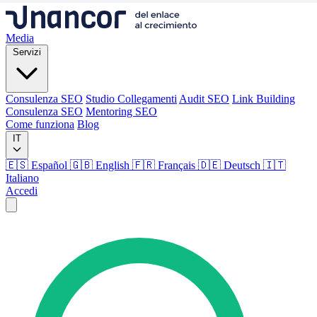
Media
Servizi
Consulenza SEO
Studio Collegamenti
Audit SEO
Link Building
Consulenza SEO
Mentoring SEO
Come funziona
Blog
IT
🇪🇸 Español
🇬🇧 English
🇫🇷 Français
🇩🇪 Deutsch
🇮🇹
Italiano
Accedi
Media
Servizi
Consulenza SEO
Studio Collegamenti
Audit SEO
Link Building
Consulenza SEO
Mentoring SEO
Come funziona
Blog