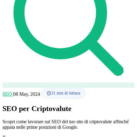
Lingua
🇪🇸 ES
🇬🇧 EN
🇫🇷 FR
🇩🇪 DE
🇮🇹 IT
Accedi
11
min di lettura
SEO
08 May, 2024
SEO per Criptovalute
Scopri come lavorare sul SEO del tuo sito di criptovalute affinché
appaia nelle prime posizioni di Google.