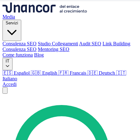
Media
Servizi
Consulenza SEO
Studio Collegamenti
Audit SEO
Link Building
Consulenza SEO
Mentoring SEO
Come funziona
Blog
IT
🇪🇸 Español
🇬🇧 English
🇫🇷 Français
🇩🇪 Deutsch
🇮🇹
Italiano
Accedi
Media
Servizi
Consulenza SEO
Studio Collegamenti
Audit SEO
Link Building
Consulenza SEO
Mentoring SEO
Come funziona
Blog