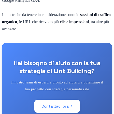
Google Analytics GA4.
Le metriche da tenere in considerazione sono: le
sessioni di traffico
organico
, le URL che ricevono più
clic e impressioni
, tra altre più
avanzate.
Hai bisogno di aiuto con la tua
strategia di Link Building?
Il nostro team di esperti è pronto ad aiutarti a potenziare il
tuo progetto con strategie personalizzate
Contattaci ora