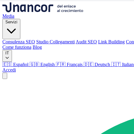
Media
Servizi
Consulenza SEO
Studio Collegamenti
Audit SEO
Link Building
Con
Come funziona
Blog
IT
🇪🇸 Español
🇬🇧 English
🇫🇷 Français
🇩🇪 Deutsch
🇮🇹 Italia
Accedi
Media
Servizi
Consulenza SEO
Studio Collegamenti
Audit SEO
Link Building
Con
Come funziona
Blog
Lingua
🇪🇸 ES
🇬🇧 EN
🇫🇷 FR
🇩🇪 DE
🇮🇹 IT