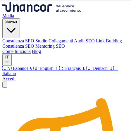
Media
Servizi
Consulenza SEO
Studio Collegamenti
Audit SEO
Link Building
Consulenza SEO
Mentoring SEO
Come funziona
Blog
IT
🇪🇸 Español
🇬🇧 English
🇫🇷 Français
🇩🇪 Deutsch
🇮🇹
Italiano
Accedi
Media
Servizi
Consulenza SEO
Studio Collegamenti
Audit SEO
Link Building
Consulenza SEO
Mentoring SEO
Come funziona
Blog