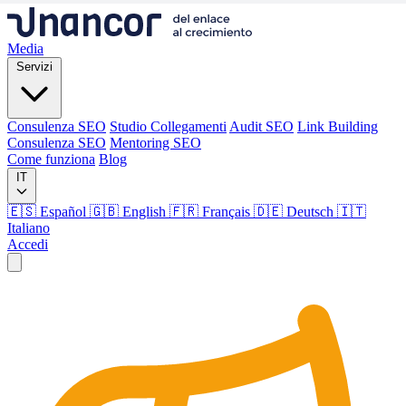
Media
Servizi
Consulenza SEO
Studio Collegamenti
Audit SEO
Link Building
Consulenza SEO
Mentoring SEO
Come funziona
Blog
IT
🇪🇸 Español
🇬🇧 English
🇫🇷 Français
🇩🇪 Deutsch
🇮🇹
Italiano
Accedi
Media
Servizi
Consulenza SEO
Studio Collegamenti
Audit SEO
Link Building
Consulenza SEO
Mentoring SEO
Come funziona
Blog