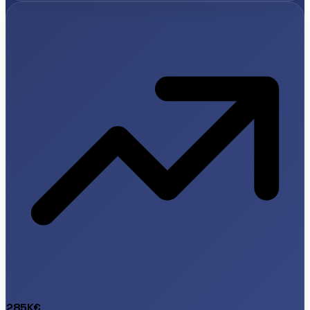
285K€