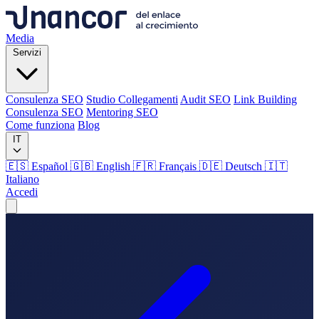
Media
Servizi
Consulenza SEO
Studio Collegamenti
Audit SEO
Link Building
Consulenza SEO
Mentoring SEO
Come funziona
Blog
IT
🇪🇸 Español
🇬🇧 English
🇫🇷 Français
🇩🇪 Deutsch
🇮🇹
Italiano
Accedi
Media
Servizi
Consulenza SEO
Studio Collegamenti
Audit SEO
Link Building
Consulenza SEO
Mentoring SEO
Come funziona
Blog