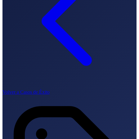
Lingua
🇪🇸 ES
🇬🇧 EN
🇫🇷 FR
🇩🇪 DE
🇮🇹 IT
Accedi
Volver a Casos de Éxito