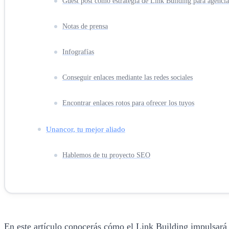
Guest post como estrategia de Link Building para agenci
Notas de prensa
Infografías
Conseguir enlaces mediante las redes sociales
Encontrar enlaces rotos para ofrecer los tuyos
Unancor, tu mejor aliado
Hablemos de tu proyecto SEO
En este artículo conocerás cómo el Link Building impulsará