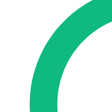
🇪🇸 ES
🇬🇧 EN
🇫🇷 FR
🇩🇪 DE
🇮🇹 IT
Acceder