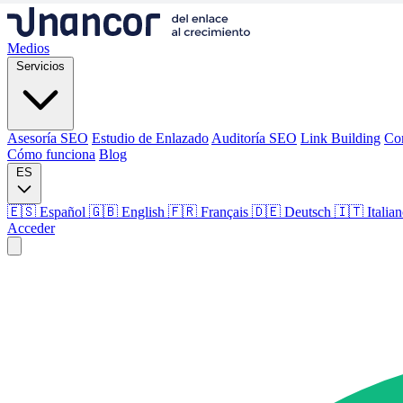
Medios
Servicios
Asesoría SEO
Estudio de Enlazado
Auditoría SEO
Link Building
Co
Cómo funciona
Blog
ES
🇪🇸 Español
🇬🇧 English
🇫🇷 Français
🇩🇪 Deutsch
🇮🇹 Italia
Acceder
Medios
Servicios
Asesoría SEO
Estudio de Enlazado
Auditoría SEO
Link Building
Co
Cómo funciona
Blog
Idioma