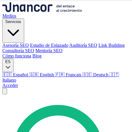
Medios
Servicios
Asesoría SEO
Estudio de Enlazado
Auditoría SEO
Link Building
Consultoría SEO
Mentoría SEO
Cómo funciona
Blog
ES
🇪🇸 Español
🇬🇧 English
🇫🇷 Français
🇩🇪 Deutsch
🇮🇹
Italiano
Acceder
Medios
Servicios
Asesoría SEO
Estudio de Enlazado
Auditoría SEO
Link Building
Consultoría SEO
Mentoría SEO