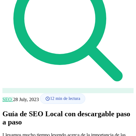
Cómo funciona
Blog
Idioma
🇪🇸 ES
🇬🇧 EN
🇫🇷 FR
🇩🇪 DE
🇮🇹 IT
Acceder
12
min de lectura
SEO
28 July, 2023
Guía de SEO Local con descargable paso
a paso
Llevamos mucho tiempo leyendo acerca de la importancia de las