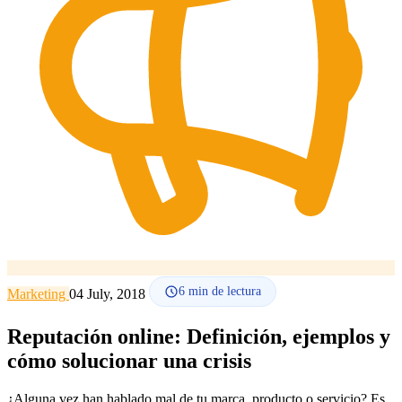
Cómo funciona
Blog
Idioma
🇪🇸 ES
🇬🇧 EN
🇫🇷 FR
🇩🇪 DE
🇮🇹 IT
Acceder
6
min de lectura
Marketing
04 July, 2018
Reputación online: Definición, ejemplos y
cómo solucionar una crisis
¿Alguna vez han hablado mal de tu marca, producto o servicio? Es