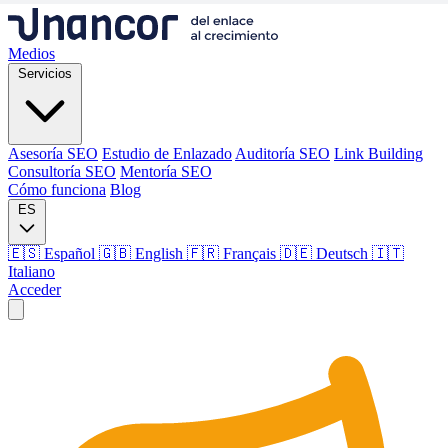
Medios
Servicios
Asesoría SEO
Estudio de Enlazado
Auditoría SEO
Link Building
Consultoría SEO
Mentoría SEO
Cómo funciona
Blog
ES
🇪🇸 Español
🇬🇧 English
🇫🇷 Français
🇩🇪 Deutsch
🇮🇹
Italiano
Acceder
Medios
Servicios
Asesoría SEO
Estudio de Enlazado
Auditoría SEO
Link Building
Consultoría SEO
Mentoría SEO