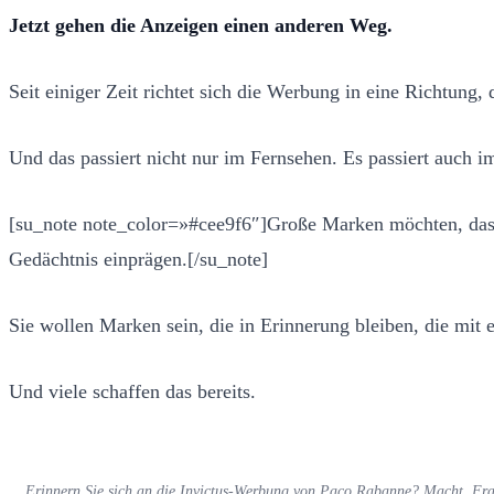
Jetzt gehen die Anzeigen einen anderen Weg.
Seit einiger Zeit richtet sich die Werbung in eine Richtung, 
Und das passiert nicht nur im Fernsehen. Es passiert auch im
[su_note note_color=»#cee9f6″]Große Marken möchten, dass ih
Gedächtnis einprägen.[/su_note]
Sie wollen Marken sein, die in Erinnerung bleiben, die mi
Und viele schaffen das bereits.
Erinnern Sie sich an die Invictus-Werbung von Paco Rabanne? Macht, Frau