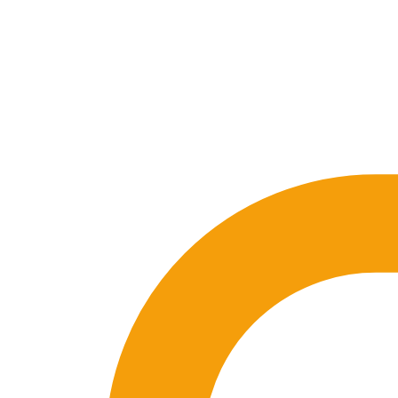
SEO-Beratung
Linkaufbau-Studie
SEO-Audit
Linkaufbau
SEO-Bera
So funktioniert es
Blog
Sprache
🇪🇸 ES
🇬🇧 EN
🇫🇷 FR
🇩🇪 DE
🇮🇹 IT
Anmelden