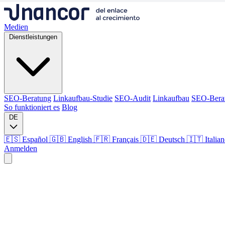
Medien
Dienstleistungen
SEO-Beratung
Linkaufbau-Studie
SEO-Audit
Linkaufbau
SEO-Bera
So funktioniert es
Blog
DE
🇪🇸 Español
🇬🇧 English
🇫🇷 Français
🇩🇪 Deutsch
🇮🇹 Italia
Anmelden
Medien
Dienstleistungen