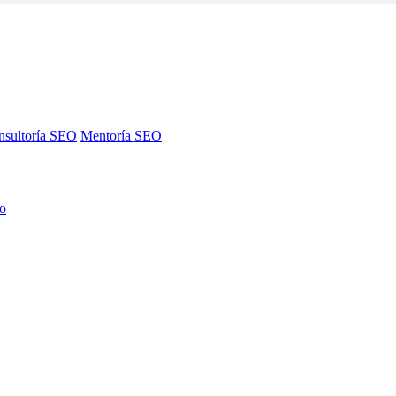
nsultoría SEO
Mentoría SEO
no
nsultoría SEO
Mentoría SEO