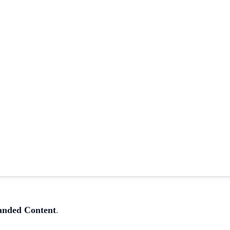
anded Content
.