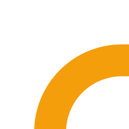
🇪🇸 ES
🇬🇧 EN
🇫🇷 FR
🇩🇪 DE
🇮🇹 IT
Acceder