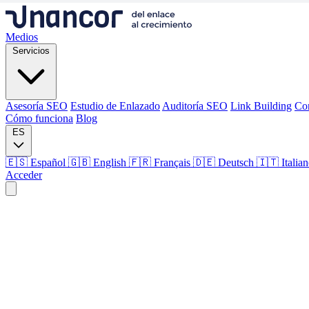
Medios
Servicios
Asesoría SEO
Estudio de Enlazado
Auditoría SEO
Link Building
Co
Cómo funciona
Blog
ES
🇪🇸 Español
🇬🇧 English
🇫🇷 Français
🇩🇪 Deutsch
🇮🇹 Italia
Acceder
Medios
Servicios
Asesoría SEO
Estudio de Enlazado
Auditoría SEO
Link Building
Co
Cómo funciona
Blog
Idioma