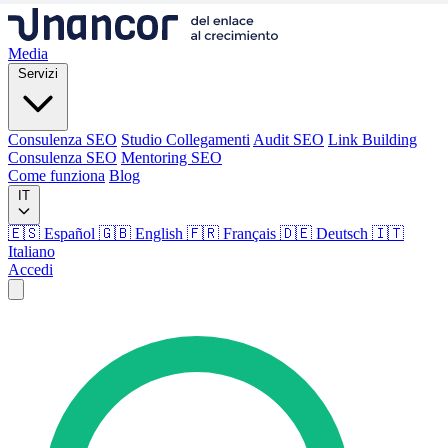
Media
Servizi
Consulenza SEO
Studio Collegamenti
Audit SEO
Link Building
Consulenza SEO
Mentoring SEO
Come funziona
Blog
IT
🇪🇸 Español
🇬🇧 English
🇫🇷 Français
🇩🇪 Deutsch
🇮🇹
Italiano
Accedi
Media
Servizi
Consulenza SEO
Studio Collegamenti
Audit SEO
Link Building
Consulenza SEO
Mentoring SEO
Come funziona
Blog