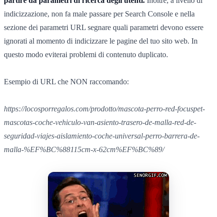
partire da parametri di ricerca degli utenti.
Inoltre, a livello di
indicizzazione, non fa male passare per Search Console e nella
sezione dei parametri URL segnare quali parametri devono essere
ignorati al momento di indicizzare le pagine del tuo sito web. In
questo modo eviterai problemi di contenuto duplicato.
Esempio di URL che NON raccomando:
https://locosporregalos.com/prodotto/mascota-perro-red-focuspet-
mascotas-coche-vehiculo-van-asiento-trasero-de-malla-red-de-
seguridad-viajes-aislamiento-coche-universal-perro-barrera-de-
malla-%EF%BC%88115cm-x-62cm%EF%BC%89/