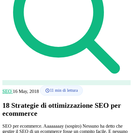
Lingua
🇪🇸 ES
🇬🇧 EN
🇫🇷 FR
🇩🇪 DE
🇮🇹 IT
Accedi
11
min di lettura
SEO
16 May, 2018
18 Strategie di ottimizzazione SEO per
ecommerce
SEO per ecommerce. Aaaaaaaay (sospiro) Nessuno ha detto che
gestire il SEO di un ecommerce fosse un compito facile. E nessuno