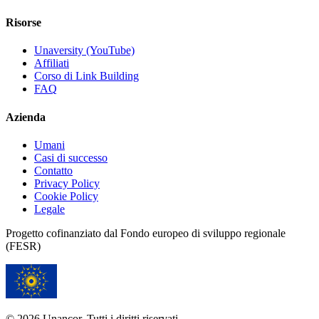
Risorse
Unaversity (YouTube)
Affiliati
Corso di Link Building
FAQ
Azienda
Umani
Casi di successo
Contatto
Privacy Policy
Cookie Policy
Legale
Progetto cofinanziato dal Fondo europeo di sviluppo regionale
(FESR)
© 2026 Unancor. Tutti i diritti riservati