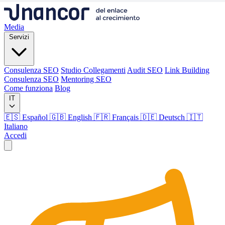
Media
Servizi
Consulenza SEO
Studio Collegamenti
Audit SEO
Link Building
Consulenza SEO
Mentoring SEO
Come funziona
Blog
IT
🇪🇸 Español
🇬🇧 English
🇫🇷 Français
🇩🇪 Deutsch
🇮🇹
Italiano
Accedi
Media
Servizi
Consulenza SEO
Studio Collegamenti
Audit SEO
Link Building
Consulenza SEO
Mentoring SEO
Come funziona
Blog