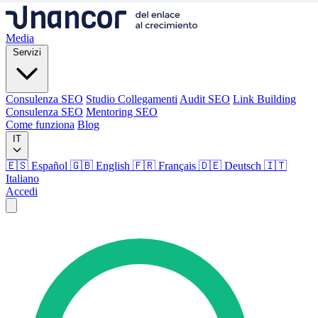
Media
Servizi
Consulenza SEO
Studio Collegamenti
Audit SEO
Link Building
Consulenza SEO
Mentoring SEO
Come funziona
Blog
IT
🇪🇸 Español
🇬🇧 English
🇫🇷 Français
🇩🇪 Deutsch
🇮🇹
Italiano
Accedi
Media
Servizi
Consulenza SEO
Studio Collegamenti
Audit SEO
Link Building
Consulenza SEO
Mentoring SEO
Come funziona
Blog