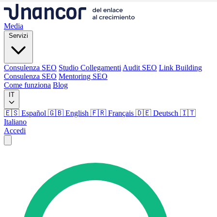
Media
Servizi
Consulenza SEO
Studio Collegamenti
Audit SEO
Link Building
Consulenza SEO
Mentoring SEO
Come funziona
Blog
IT
🇪🇸 Español
🇬🇧 English
🇫🇷 Français
🇩🇪 Deutsch
🇮🇹
Italiano
Accedi
Media
Servizi
Consulenza SEO
Studio Collegamenti
Audit SEO
Link Building
Consulenza SEO
Mentoring SEO
Come funziona
Blog