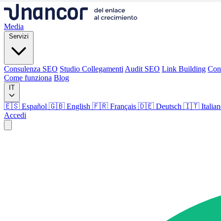
Media
Servizi
Consulenza SEO
Studio Collegamenti
Audit SEO
Link Building
Con
Come funziona
Blog
IT
🇪🇸 Español
🇬🇧 English
🇫🇷 Français
🇩🇪 Deutsch
🇮🇹 Italia
Accedi
Media
Servizi
Consulenza SEO
Studio Collegamenti
Audit SEO
Link Building
Con
Come funziona
Blog
Lingua
🇪🇸 ES
🇬🇧 EN
🇫🇷 FR
🇩🇪 DE
🇮🇹 IT