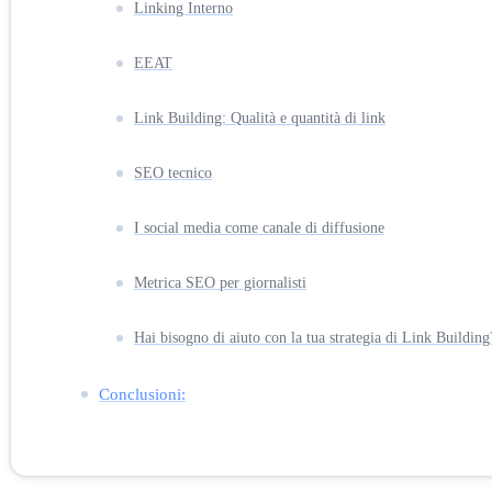
Linking Interno
EEAT
Link Building: Qualità e quantità di link
SEO tecnico
I social media come canale di diffusione
Metrica SEO per giornalisti
Hai bisogno di aiuto con la tua strategia di Link Building
Conclusioni: