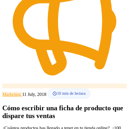
Cómo funciona
Blog
Idioma
🇪🇸 ES
🇬🇧 EN
🇫🇷 FR
🇩🇪 DE
🇮🇹 IT
Acceder
10
min de lectura
Marketing
11 July, 2018
Cómo escribir una ficha de producto que
dispare tus ventas
¿Cuántos productos has llegado a tener en tu tienda online?, ¿100,