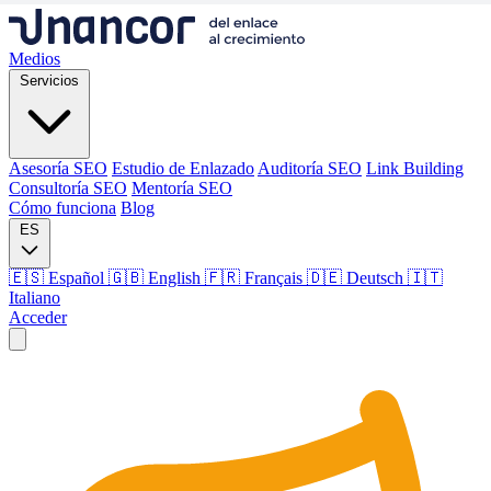
Medios
Servicios
Asesoría SEO
Estudio de Enlazado
Auditoría SEO
Link Building
Consultoría SEO
Mentoría SEO
Cómo funciona
Blog
ES
🇪🇸 Español
🇬🇧 English
🇫🇷 Français
🇩🇪 Deutsch
🇮🇹
Italiano
Acceder
Medios
Servicios
Asesoría SEO
Estudio de Enlazado
Auditoría SEO
Link Building
Consultoría SEO
Mentoría SEO