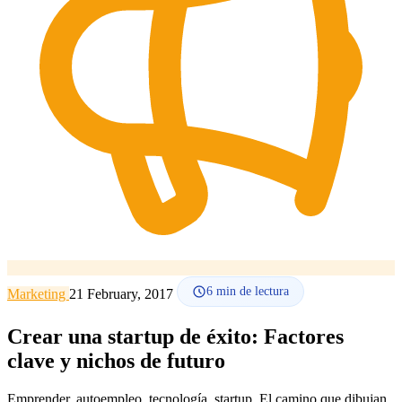
Cómo funciona
Blog
Idioma
🇪🇸 ES
🇬🇧 EN
🇫🇷 FR
🇩🇪 DE
🇮🇹 IT
Acceder
6
min de lectura
Marketing
21 February, 2017
Crear una startup de éxito: Factores
clave y nichos de futuro
Emprender, autoempleo, tecnología, startup. El camino que dibujan