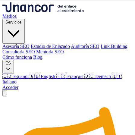
Medios
Servicios
Asesoría SEO
Estudio de Enlazado
Auditoría SEO
Link Building
Consultoría SEO
Mentoría SEO
Cómo funciona
Blog
ES
🇪🇸 Español
🇬🇧 English
🇫🇷 Français
🇩🇪 Deutsch
🇮🇹
Italiano
Acceder
Medios
Servicios
Asesoría SEO
Estudio de Enlazado
Auditoría SEO
Link Building
Consultoría SEO
Mentoría SEO