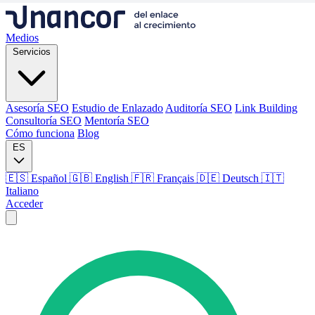
Medios
Servicios
Asesoría SEO
Estudio de Enlazado
Auditoría SEO
Link Building
Consultoría SEO
Mentoría SEO
Cómo funciona
Blog
ES
🇪🇸 Español
🇬🇧 English
🇫🇷 Français
🇩🇪 Deutsch
🇮🇹
Italiano
Acceder
Medios
Servicios
Asesoría SEO
Estudio de Enlazado
Auditoría SEO
Link Building
Consultoría SEO
Mentoría SEO