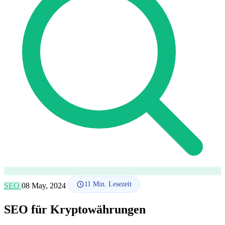
SEO-Beratung
Linkaufbau-Studie
SEO-Audit
Linkaufbau
SEO-
Beratung
SEO-Mentoring
So funktioniert es
Blog
Sprache
🇪🇸 ES
🇬🇧 EN
🇫🇷 FR
🇩🇪 DE
🇮🇹 IT
Anmelden
11
Min. Lesezeit
SEO
08 May, 2024
SEO für Kryptowährungen