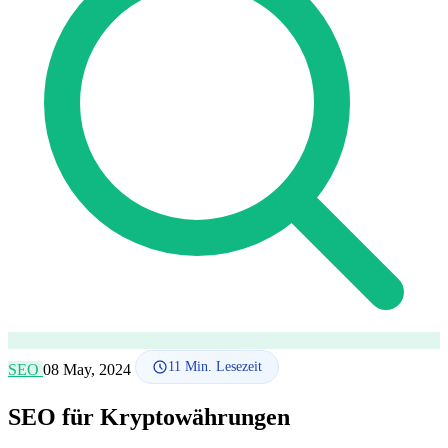
SEO-Beratung
Linkaufbau-Studie
SEO-Audit
Linkaufbau
SEO-
Beratung
SEO-Mentoring
So funktioniert es
Blog
Sprache
🇪🇸 ES
🇬🇧 EN
🇫🇷 FR
🇩🇪 DE
🇮🇹 IT
Anmelden
11
Min. Lesezeit
SEO
08 May, 2024
SEO für Kryptowährungen