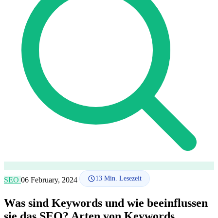
SEO-Beratung
Linkaufbau-Studie
SEO-Audit
Linkaufbau
SEO-
Beratung
SEO-Mentoring
So funktioniert es
Blog
Sprache
🇪🇸 ES
🇬🇧 EN
🇫🇷 FR
🇩🇪 DE
🇮🇹 IT
Anmelden
13
Min. Lesezeit
SEO
06 February, 2024
Was sind Keywords und wie beeinflussen
sie das SEO? Arten von Keywords