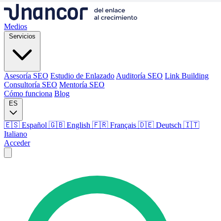
Medios
Servicios
Asesoría SEO
Estudio de Enlazado
Auditoría SEO
Link Building
Consultoría SEO
Mentoría SEO
Cómo funciona
Blog
ES
🇪🇸 Español
🇬🇧 English
🇫🇷 Français
🇩🇪 Deutsch
🇮🇹
Italiano
Acceder
Medios
Servicios
Asesoría SEO
Estudio de Enlazado
Auditoría SEO
Link Building
Consultoría SEO
Mentoría SEO