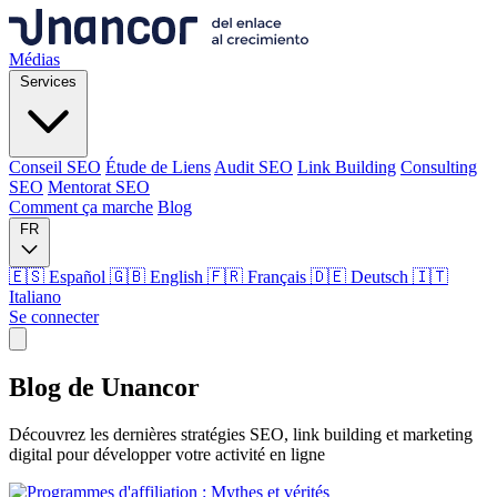
Médias
Services
Conseil SEO
Étude de Liens
Audit SEO
Link Building
Consulting
SEO
Mentorat SEO
Comment ça marche
Blog
FR
🇪🇸 Español
🇬🇧 English
🇫🇷 Français
🇩🇪 Deutsch
🇮🇹
Italiano
Se connecter
Médias
Blog de
Unancor
Services
Découvrez les dernières stratégies SEO, link building et marketing
digital pour développer votre activité en ligne
Conseil SEO
Étude de Liens
Audit SEO
Link Building
Consulting
SEO
Mentorat SEO