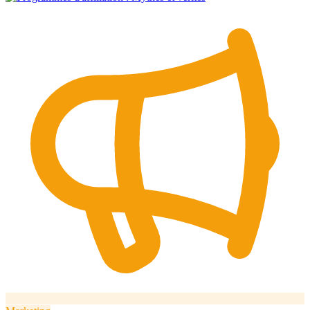
Comment ça marche
Blog
Langue
🇪🇸 ES
🇬🇧 EN
🇫🇷 FR
🇩🇪 DE
🇮🇹 IT
Se connecter