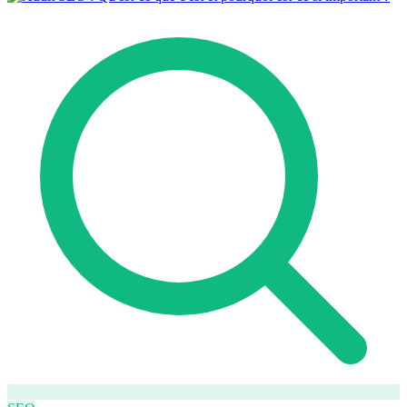
Comment ça marche
Blog
Langue
🇪🇸 ES
🇬🇧 EN
🇫🇷 FR
🇩🇪 DE
🇮🇹 IT
Se connecter