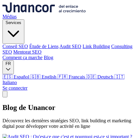
Médias
Services
Conseil SEO
Étude de Liens
Audit SEO
Link Building
Consulting
SEO
Mentorat SEO
Comment ça marche
Blog
FR
🇪🇸 Español
🇬🇧 English
🇫🇷 Français
🇩🇪 Deutsch
🇮🇹
Italiano
Se connecter
Médias
Blog de
Unancor
Services
Découvrez les dernières stratégies SEO, link building et marketing
digital pour développer votre activité en ligne
Conseil SEO
Étude de Liens
Audit SEO
Link Building
Consulting
SEO
Mentorat SEO