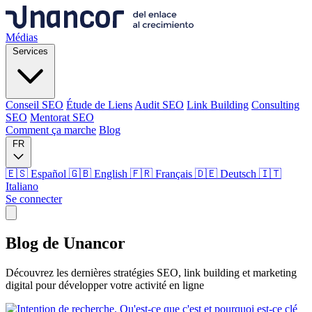
Médias
Services
Conseil SEO
Étude de Liens
Audit SEO
Link Building
Consulting
SEO
Mentorat SEO
Comment ça marche
Blog
FR
🇪🇸 Español
🇬🇧 English
🇫🇷 Français
🇩🇪 Deutsch
🇮🇹
Italiano
Se connecter
Médias
Blog de
Unancor
Services
Découvrez les dernières stratégies SEO, link building et marketing
digital pour développer votre activité en ligne
Conseil SEO
Étude de Liens
Audit SEO
Link Building
Consulting
SEO
Mentorat SEO