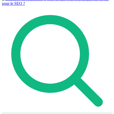
Comment ça marche
Blog
Langue
🇪🇸 ES
🇬🇧 EN
🇫🇷 FR
🇩🇪 DE
🇮🇹 IT
Se connecter