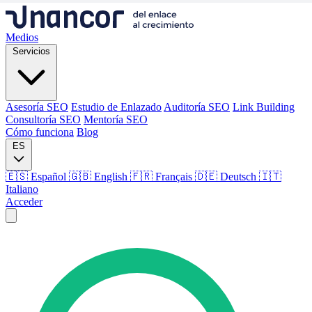
Medios
Servicios
Asesoría SEO
Estudio de Enlazado
Auditoría SEO
Link Building
Consultoría SEO
Mentoría SEO
Cómo funciona
Blog
ES
🇪🇸 Español
🇬🇧 English
🇫🇷 Français
🇩🇪 Deutsch
🇮🇹
Italiano
Acceder
Medios
Servicios
Asesoría SEO
Estudio de Enlazado
Auditoría SEO
Link Building
Consultoría SEO
Mentoría SEO