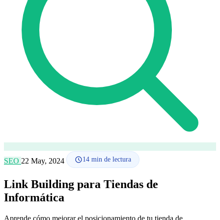
Cómo funciona
Blog
Idioma
🇪🇸 ES
🇬🇧 EN
🇫🇷 FR
🇩🇪 DE
🇮🇹 IT
Acceder
14
min de lectura
SEO
22 May, 2024
Link Building para Tiendas de
Informática
Aprende cómo mejorar el posicionamiento de tu tienda de