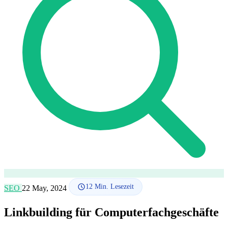
SEO-Beratung
Linkaufbau-Studie
SEO-Audit
Linkaufbau
SEO-
Beratung
SEO-Mentoring
So funktioniert es
Blog
Sprache
🇪🇸 ES
🇬🇧 EN
🇫🇷 FR
🇩🇪 DE
🇮🇹 IT
Anmelden
12
Min. Lesezeit
SEO
22 May, 2024
Linkbuilding für Computerfachgeschäfte