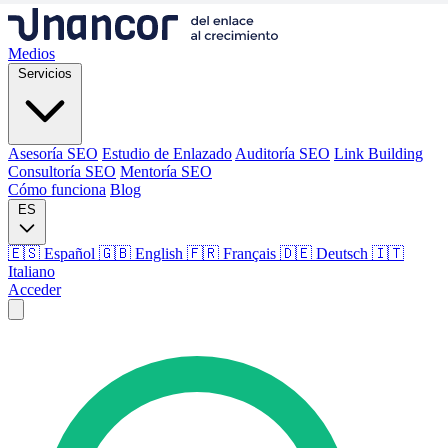
Medios
Servicios
Asesoría SEO
Estudio de Enlazado
Auditoría SEO
Link Building
Consultoría SEO
Mentoría SEO
Cómo funciona
Blog
ES
🇪🇸 Español
🇬🇧 English
🇫🇷 Français
🇩🇪 Deutsch
🇮🇹
Italiano
Acceder
Medios
Servicios
Asesoría SEO
Estudio de Enlazado
Auditoría SEO
Link Building
Consultoría SEO
Mentoría SEO