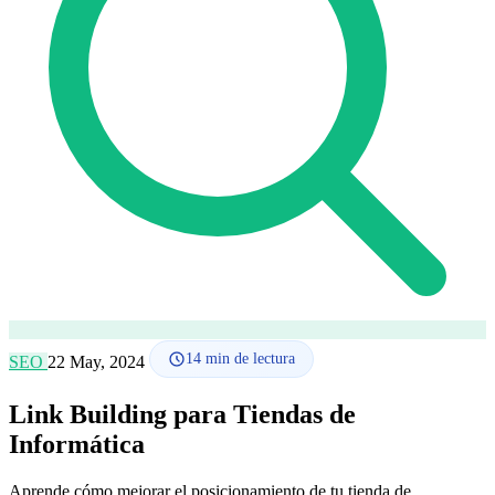
Cómo funciona
Blog
Idioma
🇪🇸 ES
🇬🇧 EN
🇫🇷 FR
🇩🇪 DE
🇮🇹 IT
Acceder
14
min de lectura
SEO
22 May, 2024
Link Building para Tiendas de
Informática
Aprende cómo mejorar el posicionamiento de tu tienda de