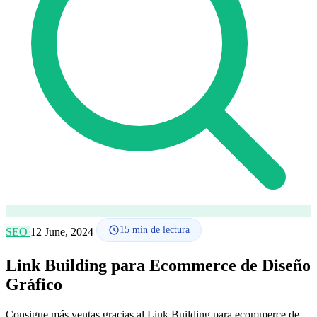
Cómo funciona
Blog
Idioma
🇪🇸 ES
🇬🇧 EN
🇫🇷 FR
🇩🇪 DE
🇮🇹 IT
Acceder
15
min de lectura
SEO
12 June, 2024
Link Building para Ecommerce de Diseño
Gráfico
Consigue más ventas gracias al Link Building para ecommerce de