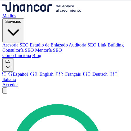
Medios
Servicios
Asesoría SEO
Estudio de Enlazado
Auditoría SEO
Link Building
Consultoría SEO
Mentoría SEO
Cómo funciona
Blog
ES
🇪🇸 Español
🇬🇧 English
🇫🇷 Français
🇩🇪 Deutsch
🇮🇹
Italiano
Acceder
Medios
Servicios
Asesoría SEO
Estudio de Enlazado
Auditoría SEO
Link Building
Consultoría SEO
Mentoría SEO