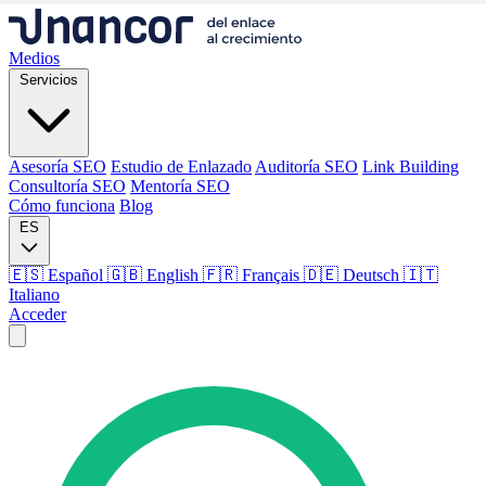
Medios
Servicios
Asesoría SEO
Estudio de Enlazado
Auditoría SEO
Link Building
Consultoría SEO
Mentoría SEO
Cómo funciona
Blog
ES
🇪🇸 Español
🇬🇧 English
🇫🇷 Français
🇩🇪 Deutsch
🇮🇹
Italiano
Acceder
Medios
Servicios
Asesoría SEO
Estudio de Enlazado
Auditoría SEO
Link Building
Consultoría SEO
Mentoría SEO