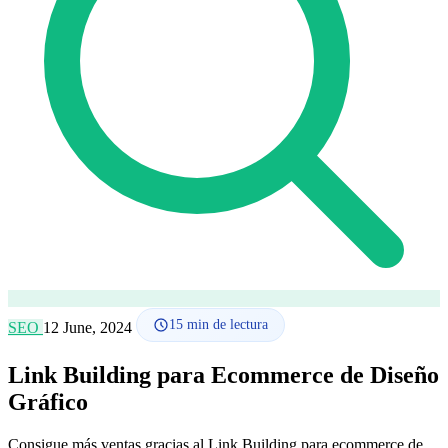
Cómo funciona
Blog
Idioma
🇪🇸 ES
🇬🇧 EN
🇫🇷 FR
🇩🇪 DE
🇮🇹 IT
Acceder
15
min de lectura
SEO
12 June, 2024
Link Building para Ecommerce de Diseño
Gráfico
Consigue más ventas gracias al Link Building para ecommerce de